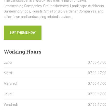
The Landscaper is a WordPress theme build for Lawn,
Landscaping Companies, Groundskeepers, Landscape Architects,
Gardening Shops, Florists, Small or Big Gardener Companies. and
other lawn and landscaping related services.
BUY THEME NOW
Working
Hours
Lundi
07:00-17:00
Mardi
07:00-17:00
Mercredi
07:00-17:00
Jeudi
07:00-17:00
Vendredi
07:00-17:00