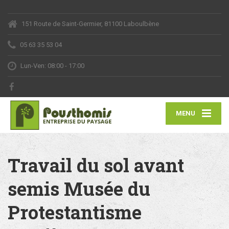
151 Route de Saint-Germier, 81100 Laboulbène
05 63 35 53 04
Lun-Ven: 08:00 - 17:00
MENU
Travail du sol avant
semis Musée du
Protestantisme