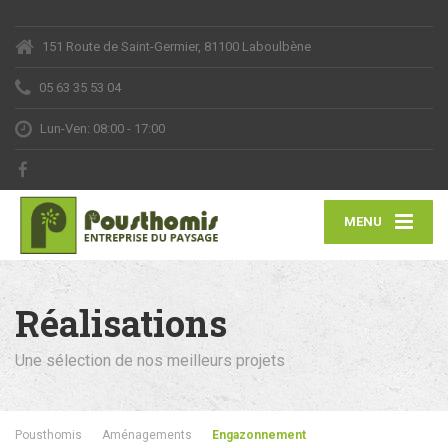
151 Route de Saint-Germier, 81100 Laboulbène
05 63 35 53 04
Lun-Ven: 08:00 - 17:00
MENU
Réalisations
Une sélection de nos meilleurs projets
Pousthomis
Aménagements
Engazonnement