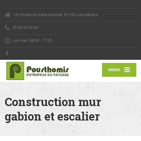
151 Route de Saint-Germier, 81100 Laboulbène
05 63 35 53 04
Lun-Ven: 08:00 - 17:00
MENU
Construction mur
gabion et escalier