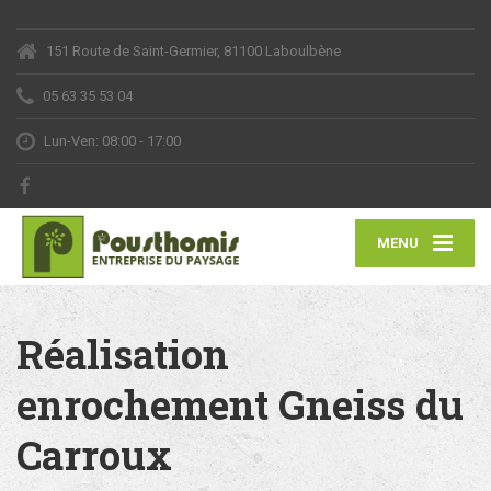
151 Route de Saint-Germier, 81100 Laboulbène
05 63 35 53 04
Lun-Ven: 08:00 - 17:00
MENU
Réalisation
enrochement Gneiss du
Carroux