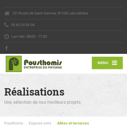
151 Route de Saint-Germier, 81100 Laboulbène
05 63 35 53 04
Lun-Ven: 08:00 - 17:00
MENU
Réalisations
Une sélection de nos meilleurs projets
Pousthomis
Espaces verts
Allées et terrasses