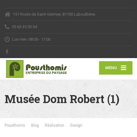
151 Route de Saint-Germier, 81100 Laboulbène
05 63 35 53 04
Lun-Ven: 08:00 - 17:00
MENU
Musée Dom Robert (1)
Pousthomis
Blog
Réalisation
Design